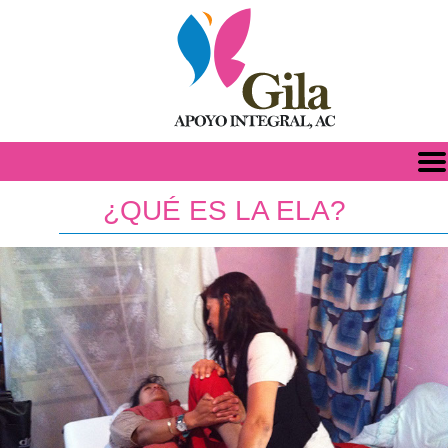
QUIENES SOMOS
¿QUÉ ES LA ELA?
ESCLEROSIS LATERAL AMIOTRÓFICA
CUIDADOS PALIATIVOS
PLATAFORMA DIGITAL
DONATIVOS
CONTACTO