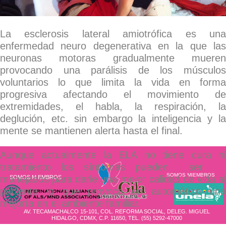
La esclerosis lateral amiotrófica es una
enfermedad neuro degenerativa en la que las
neuronas motoras gradualmente mueren
provocando una parálisis de los músculos
voluntarios lo que limita la vida en forma
progresiva afectando el movimiento de
extremidades, el habla, la respiración, la
deglución, etc. sin embargo la inteligencia y la
mente se mantienen alerta hasta el final.
Aunque actualmente la ELA no tiene cura ni
tratamiento los síntomas pueden ser
SOMOS MIEMBROS
manejados para darle una mejor calidad de vida al
SOMOS MIEMBROS
paciente lo que provoca en automático una
mejoría en el ambiente familiar.
AV. TECAMACHALCO 15-101, COL. REFORMA SOCIAL, DELEG. MIGUEL
HIDALGO, CDMX, C.P. 11650, TEL. (55) 5292-47000